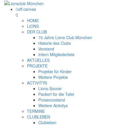
off canvas
HOME
LIONS
DER CLUB
70 Jahre Lions Club München
Historie des Clubs
Vorstand
Intern Mitgliederliste
AKTUELLES
PROJEKTE
Projekte für Kinder
Weitere Projekte
ACTIVITYS
Lions-Soccer
Packerl für die Tafel
Proseccostand
Weitere Activitys
TERMINE
CLUBLEBEN
Clubleben