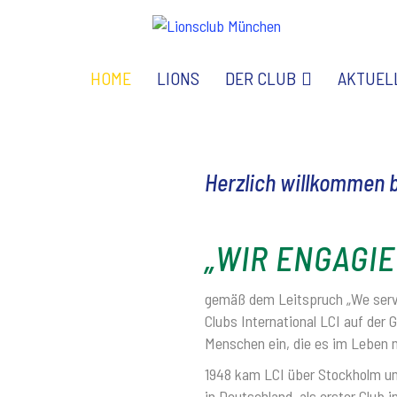
HOME
LIONS
DER CLUB
AKTUEL
Herzlich willkommen
„WIR ENGAGI
gemäß dem Leitspruch „We serve“
Clubs International LCI auf der 
Menschen ein, die es im Leben n
1948 kam LCI über Stockholm und
in Deutschland, als erster Club i