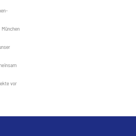
hen-
b München
unser
emeinsam
jekte vor