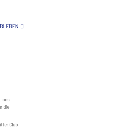
BLEBEN
Lions
r die
tter Club