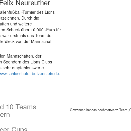
 Felix Neureuther
llenfußball-Turnier des Lions
rzeichnen. Durch die
ften und weitere
en Scheck über 10.000.-Euro für
rs war erstmals das Team der
llerdieck von der Mannschaft
den Mannschaften, der
n Spendern des Lions Clubs
s sehr empfehlenswerte
ww.schlosshotel-betzenstein.de
.
nd 10 Teams
Gewonnen hat das hochmotivierte Team „
lern
ccer Cups.