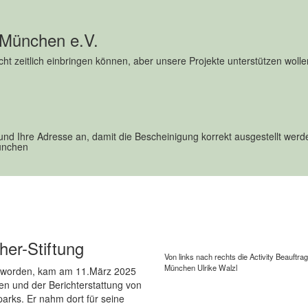
ur Verfügung stellen können.
die Bewegung und Gesundheit
 München e.V.
, sondern auch Werte wie
. durch Aktionen wie „Beweg Dich
nicht zeitlich einbringen können, aber unsere Projekte unterstützen wolle
nd Ihre Adresse an, damit die Bescheinigung korrekt ausgestellt werd
München
her-Stiftung
Von links nach rechts die Activity Beauftra
München Ulrike Walzl
 geworden, kam am 11.März 2025
ten und der Berichterstattung von
arks. Er nahm dort für seine