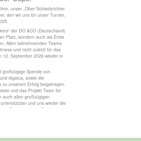
öhm, unser „Ober“Schiedsrichter
zer, den wir uns für unser Turnier,
2025.
kers“ der DO &CO (Deutschland)
en Platz, sondern auch als Erste
en. Allen teilnehmenden Teams
rness und nicht zuletzt für das
am 12. September 2026 wieder in
st großzügige Spende von
und digatus, sowie die
 zu unserem Erfolg beigetragen.
Gäste und das Projekt Team für
ch auch allen großzügigen
 unterstützten und uns wieder die
en. Ein besonderer Dank gilt
s, die die Arena wieder zur
beitern, Spyridon Rentzepoglou
 Betrag von Euro 9500