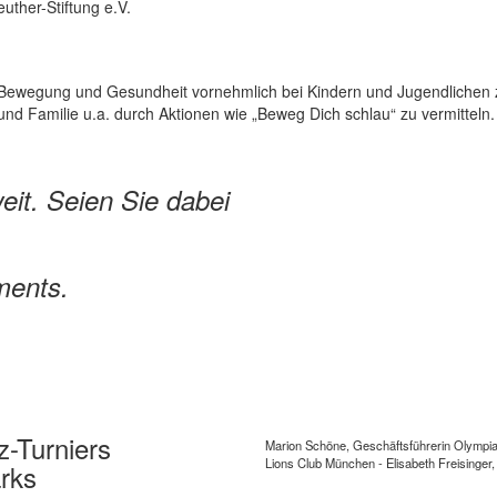
euther-Stiftung e.V.
die Bewegung und Gesundheit vornehmlich bei Kindern und Jugendlichen 
und Familie u.a. durch Aktionen wie „Beweg Dich schlau“ zu vermitteln.
eit. Seien Sie dabei
ments.
z-Turniers
Marion Schöne, Geschäftsführerin Olympiap
Lions Club München - Elisabeth Freisinger,
rks