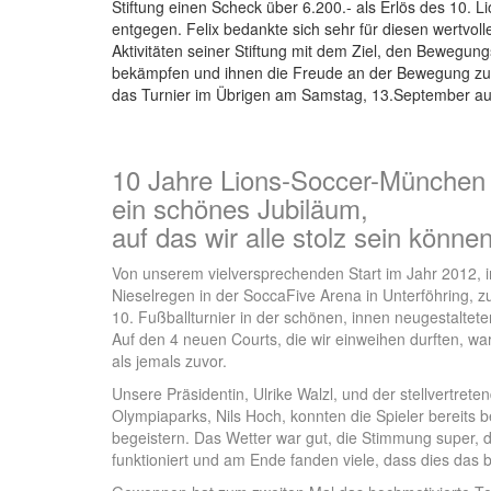
Stiftung einen Scheck über 6.200.- als Erlös des 10. 
entgegen. Felix bedankte sich sehr für diesen wertvollen
Aktivitäten seiner Stiftung mit dem Ziel, den Bewegu
bekämpfen und ihnen die Freude an der Bewegung zu v
das Turnier im Übrigen am Samstag, 13.September au
10 Jahre Lions-Soccer-München
ein schönes Jubiläum,
auf das wir alle stolz sein können
Von unserem vielversprechenden Start im Jahr 2012, i
Nieselregen in der SoccaFive Arena in Unterföhring,
10. Fußballturnier in der schönen, innen neugestalte
Auf den 4 neuen Courts, die wir einweihen durften, w
als jemals zuvor.
Unsere Präsidentin, Ulrike Walzl, und der stellvertret
Olympiaparks, Nils Hoch, konnten die Spieler bereits b
begeistern. Das Wetter war gut, die Stimmung super, 
funktioniert und am Ende fanden viele, dass dies das b