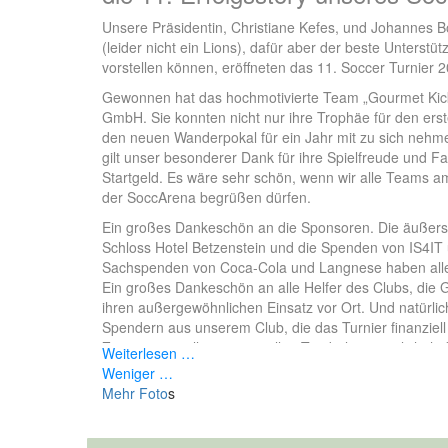
Unsere Präsidentin, Christiane Kefes, und Johannes B
(leider nicht ein Lions), dafür aber der beste Unterstüt
vorstellen können, eröffneten das 11. Soccer Turnier 
Gewonnen hat das hochmotivierte Team „Gourmet Kic
GmbH. Sie konnten nicht nur ihre Trophäe für den erst
den neuen Wanderpokal für ein Jahr mit zu sich nehm
gilt unser besonderer Dank für ihre Spielfreude und Fai
Startgeld. Es wäre sehr schön, wenn wir alle Teams 
der SoccArena begrüßen dürfen.
Ein großes Dankeschön an die Sponsoren. Die äußer
Schloss Hotel Betzenstein und die Spenden von IS4IT 
Sachspenden von Coca-Cola und Langnese haben alle
Ein großes Dankeschön an alle Helfer des Clubs, die 
ihren außergewöhnlichen Einsatz vor Ort. Und natürli
Spendern aus unserem Club, die das Turnier finanziell
Zusammenstellung einer tollen Tombola ermöglicht hab
Weiterlesen …
Marion Schöne, der Geschäftsführerin des Olympiapark
Weniger …
Verfügung gestellt hat, sowie ihren engagierten Mitar
Mehr Foto
s
und seinem Team.
Am Ende des Tages haben wir erfreulicherweise einen