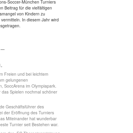
Lions-Soccer-München Turniers
 Beitrag für die vielfältigen
ngsmangel von Kindern zu
ermitteln. In diesem Jahr wird
sgetragen.
 –
.
m Freien und bei leichtem
 zum gelungenen
ten, SoccArena im Olympiapark.
ar das Spielen nochmal schöner
ende Geschäftsführer des
ei der Eröffnung des Turniers
das Miteinander hat wunderbar
este Turnier seit Bestehen war.