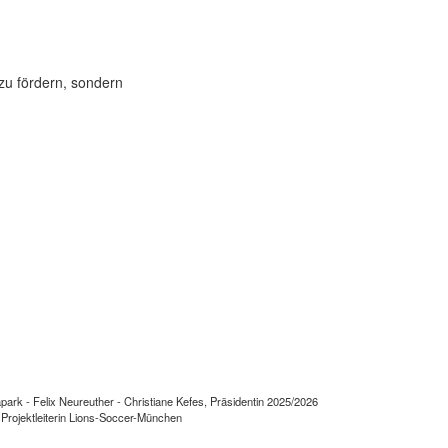
zu fördern, sondern
ark - Felix Neureuther - Christiane Kefes, Präsidentin 2025/2026
 Projektleiterin Lions-Soccer-München