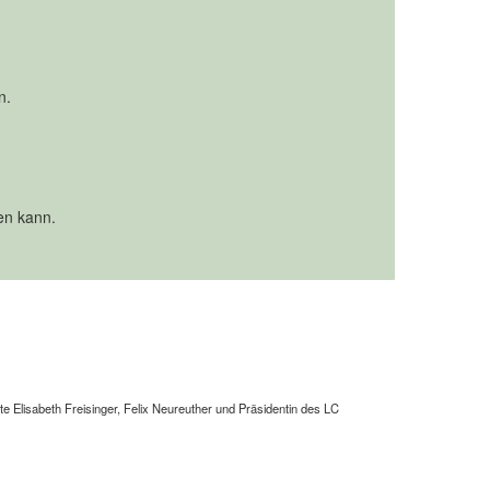
n.
en kann.
gte Elisabeth Freisinger, Felix Neureuther und Präsidentin des LC