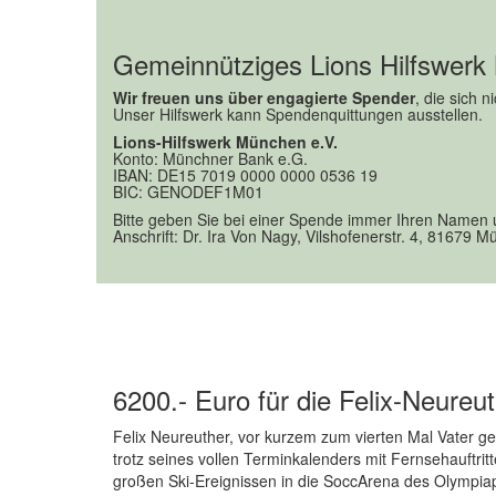
erwirtschaftet, den wir der Felix-Neureuther-Stiftung z
Die Stiftung hat es sich zum Ziel gesetzt, nicht nur 
Gemeinnütziges Lions Hilfswerk
vornehmlich bei Kindern und Jugendlichen zu fördern
Menschlichkeit, Nachhaltigkeit, Natur und Familie u.a
Wir freuen uns über engagierte Spender
, die sich 
schlau“ zu vermitteln.
Unser Hilfswerk kann Spendenquittungen ausstellen.
Lions-Hilfswerk München e.V.
Konto: Münchner Bank e.G.
IBAN: DE15 7019 0000 0000 0536 19
BIC: GENODEF1M01
Bitte geben Sie bei einer Spende immer Ihren Namen u
Anschrift: Dr. Ira Von Nagy, Vilshofenerstr. 4, 81679 
6200.- Euro für die Felix-Neureut
Felix Neureuther, vor kurzem zum vierten Mal Vater
trotz seines vollen Terminkalenders mit Fernsehauftrit
großen Ski-Ereignissen in die SoccArena des Olympiap