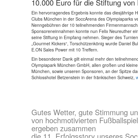
10.000 Euro für die Stiftung von
Ein hervorragendes Ergebnis konnte das diesjährige Ha
Clubs München in der SoccArena des Olympiaparks ve
Nenngebühren der 10 teilnehmenden Firmenmannscha
Sponsoreneinnahmen konnte nun Felix Neureuther ein
seine Stiftung in Empfang nehmen. Sieger des Turnie
„Gourmet Kickers“, Torschützenkönig wurde Daniel Bu
E.ON Sales Power mit 10 Treffern.
Ein besonderer Dank gilt einmal mehr den teilnehmen
Olympiapark München GmbH, allen großen und kleine
München, sowie unseren Sponsoren, an der Spitze da
Schlosshotel Betzenstein in der fränkischen Schweiz,
w
Gutes Wetter, gute Stimmung u
von hochmotivierten Fußballspie
ergeben zusammen
die 11. Erfolgsstory unseres So