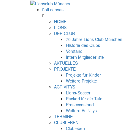
off canvas
HOME
LIONS
DER CLUB
70 Jahre Lions Club München
Historie des Clubs
Vorstand
Intern Mitgliederliste
AKTUELLES
PROJEKTE
Projekte für Kinder
Weitere Projekte
ACTIVITYS
Lions-Soccer
Packerl für die Tafel
Proseccostand
Weitere Activitys
TERMINE
CLUBLEBEN
Clubleben